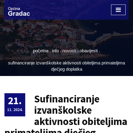
Otvori
izborn
početna
.
info
.
novosti i obavijesti
.
sufinanciranje izvanškolske aktivnosti obiteljima primateljima
dječjeg doplatka
Sufinanciranje
21.
izvanškolske
11. 2024.
aktivnosti obiteljima
primateljima dječjeg