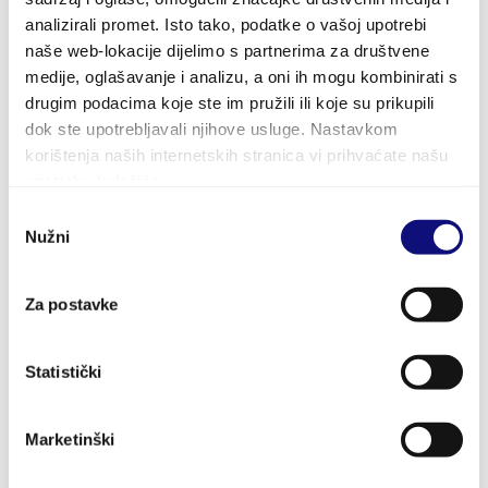
analizirali promet. Isto tako, podatke o vašoj upotrebi
Matko Burić, mag.polit.
naše web-lokacije dijelimo s partnerima za društvene
medije, oglašavanje i analizu, a oni ih mogu kombinirati s
drugim podacima koje ste im pružili ili koje su prikupili
dok ste upotrebljavali njihove usluge. Nastavkom
PODIJELITE
PODIJELI
PODIJELI
PODIJELI
korištenja naših internetskih stranica vi prihvaćate našu
NA
NA
NA
upotrebu kolačića.
Odabir
Kontakt
FACEBOOKU
TWITTERU
G+
Nužni
pristanka
Za postavke
Općina Gradac
službene internet stranice
Statistički
Stjepana Radića 3
HR-21 330 Gradac
Marketinški
Telefon: +38521697601