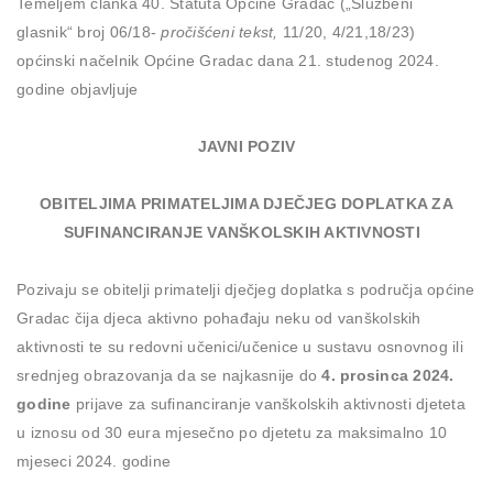
Temeljem članka 40. Statuta Općine Gradac („Službeni
glasnik“ broj 06/18-
pročišćeni tekst,
11/20, 4/21,18/23)
općinski načelnik Općine Gradac dana 21. studenog 2024.
godine objavljuje
JAVNI POZIV
OBITELJIMA PRIMATELJIMA DJEČJEG DOPLATKA ZA
SUFINANCIRANJE VANŠKOLSKIH AKTIVNOSTI
Pozivaju se obitelji primatelji dječjeg doplatka s područja općine
Gradac čija djeca aktivno pohađaju neku od vanškolskih
aktivnosti te su redovni učenici/učenice u sustavu osnovnog ili
srednjeg obrazovanja da se najkasnije do
4. prosinca 2024.
godine
prijave za sufinanciranje vanškolskih aktivnosti djeteta
u iznosu od 30 eura mjesečno po djetetu za maksimalno 10
mjeseci 2024. godine