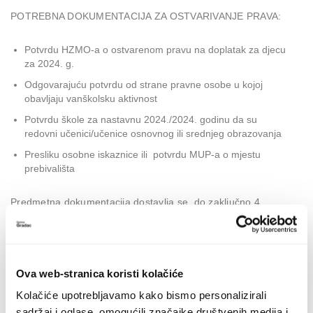
POTREBNA DOKUMENTACIJA ZA OSTVARIVANJE PRAVA:
Potvrdu HZMO-a o ostvarenom pravu na doplatak za djecu
za 2024. g.
Odgovarajuću potvrdu od strane pravne osobe u kojoj
obavljaju vanškolsku aktivnost
Potvrdu škole za nastavnu 2024./2024. godinu da su
redovni učenici/učenice osnovnog ili srednjeg obrazovanja
Presliku osobne iskaznice ili potvrdu MUP-a o mjestu
prebivališta
Predmetna dokumentacija dostavlja se, do zaključno 4.
prosinca 2024. godine, s naznakom: „
Sufinanciranje
vanškolskih aktivnosti “
na adresu: Općina Gradac, Stjepana
Radića 3, 21330 Gradac, na protokol ili e-mailom na adresu:
Ova web-stranica koristi kolačiće
fondovi@opcinagradac.hr.
Kolačiće upotrebljavamo kako bismo personalizirali
OPĆINSKI NAČELNIK
sadržaj i oglase, omogućili značajke društvenih medija i