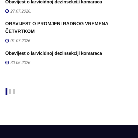
Obavijest o larvicidnoj dezinsekciji komaraca
E
27.07.2026.
OBAVIJEST O PROMJENI RADNOG VREMENA
E
ČETVRTKOM
Z
p
01.07.2026.
k
Obavijest o larvicidnoj dezinsekciji komaraca
30.06.2026.
O