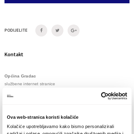
PODIJELITE
PODIJELI
PODIJELI
PODIJELI
NA
NA
NA
Kontakt
FACEBOOKU
TWITTERU
G+
Općina Gradac
službene internet stranice
Stjepana Radića 3
HR-21 330 Gradac
Ova web-stranica koristi kolačiće
Telefon: +38521697601
Kolačiće upotrebljavamo kako bismo personalizirali
Fax: +385 (0)21 697 549
sadržaj i oglase, omogućili značajke društvenih medija i