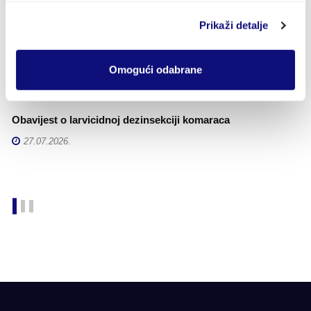
MAPA I OSTALOG ŠKOLSKOG PRIBORA ZA školsku
Č
1
godinu 2026./2027.
Prikaži detalje
10.08.2026.
O
Omogući odabrane
Obavijest o larvicidnoj dezinsekciji komaraca
07.08.2026.
E
Obavijest o larvicidnoj dezinsekciji komaraca
27.07.2026.