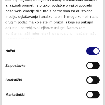
E-mail:
info@opcinagradac.hr
analizirali promet. Isto tako, podatke o vašoj upotrebi
naše web-lokacije dijelimo s partnerima za društvene
Radno vrijeme:
medije, oglašavanje i analizu, a oni ih mogu kombinirati s
Ponedjeljak - Petak: 07:30 - 15:30
drugim podacima koje ste im pružili ili koje su prikupili
dok ste upotrebljavali njihove usluge. Nastavkom
Rad sa strankama: 08:00 - 11:00
korištenja naših internetskih stranica vi prihvaćate našu
Pauza: 11:30 - 12:00
upotrebu kolačića.
Prvi i treći četvrtak svakog mjeseca radno vrijeme je: 11:00 -
Odabir
Nužni
pristanka
19:00
Rad sa strankama: 11:00 - 19:00
Pauza: 15:00-15:30
Za postavke
Statistički
Posljednje novosti
Marketinški
FINANCIRANJE KUPNJE RADNIH BILJEŽNICA, LIKOVNIH
O