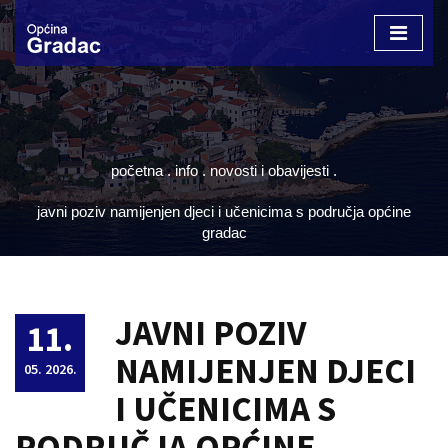
Otvori
izborn
početna
.
info
.
novosti i obavijesti
.
javni poziv namijenjen djeci i učenicima s područja općine
gradac
JAVNI POZIV
11.
NAMIJENJEN DJECI
05. 2026.
I UČENICIMA S
PODRUČJA OPĆINE