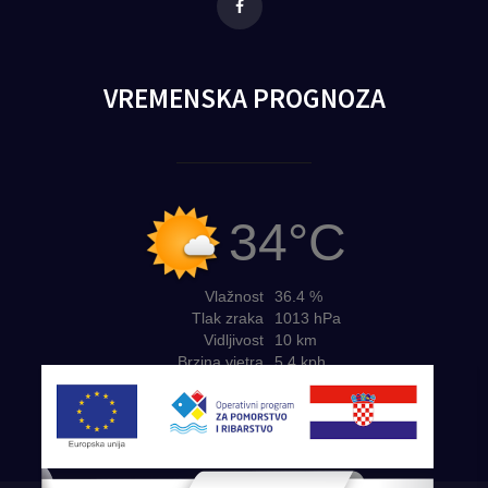
Facebook
VREMENSKA PROGNOZA
34°C
Vlažnost
36.4 %
Tlak zraka
1013 hPa
Vidljivost
10 km
Brzina vjetra
5.4 kph