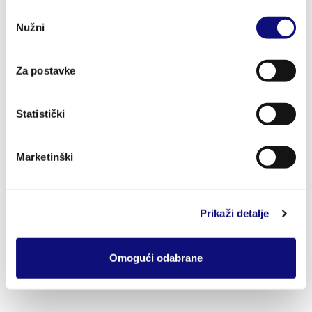
Odabir
Nužni
pristanka
Za postavke
GIS Općine Gradac
Statistički
GIS Općine Gradac - Javni portal za građane
Marketinški
Prikaži detalje
Omogući odabrane