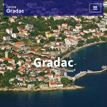
Otvori
izborn
Gradac