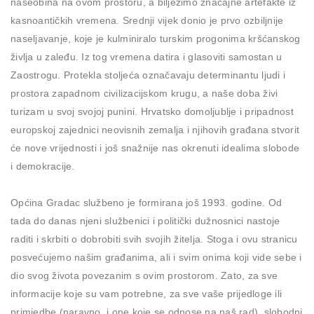
naseobina na ovom prostoru, a bilježimo značajne artefakte iz
kasnoantičkih vremena. Srednji vijek donio je prvo ozbiljnije
naseljavanje, koje je kulminiralo turskim progonima kršćanskog
življa u zaleđu. Iz tog vremena datira i glasoviti samostan u
Zaostrogu. Protekla stoljeća označavaju determinantu ljudi i
prostora zapadnom civilizacijskom krugu, a naše doba živi
turizam u svoj svojoj punini. Hrvatsko domoljublje i pripadnost
europskoj zajednici neovisnih zemalja i njihovih građana stvorit
će nove vrijednosti i još snažnije nas okrenuti idealima slobode
i demokracije.
Općina Gradac službeno je formirana još 1993. godine. Od
tada do danas njeni službenici i politički dužnosnici nastoje
raditi i skrbiti o dobrobiti svih svojih žitelja. Stoga i ovu stranicu
posvećujemo našim građanima, ali i svim onima koji vide sebe i
dio svog života povezanim s ovim prostorom. Zato, za sve
informacije koje su vam potrebne, za sve vaše prijedloge ili
primjedbe (naravno, i one koje se odnose na naš rad), slobodni