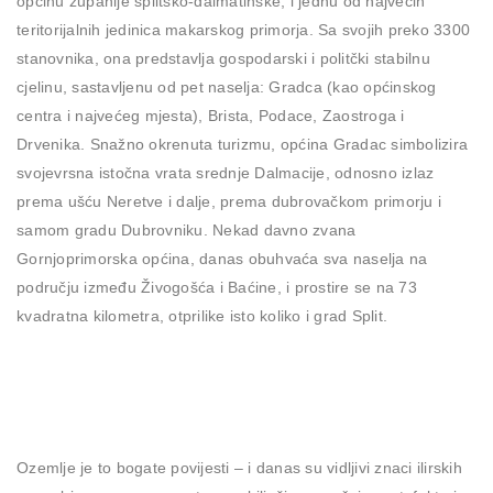
općinu županije splitsko-dalmatinske, i jednu od najvećih
teritorijalnih jedinica makarskog primorja. Sa svojih preko 3300
stanovnika, ona predstavlja gospodarski i politčki stabilnu
cjelinu, sastavljenu od pet naselja: Gradca (kao općinskog
centra i najvećeg mjesta), Brista, Podace, Zaostroga i
Drvenika. Snažno okrenuta turizmu, općina Gradac simbolizira
svojevrsna istočna vrata srednje Dalmacije, odnosno izlaz
prema ušću Neretve i dalje, prema dubrovačkom primorju i
samom gradu Dubrovniku. Nekad davno zvana
Gornjoprimorska općina, danas obuhvaća sva naselja na
području između Živogošća i Baćine, i prostire se na 73
kvadratna kilometra, otprilike isto koliko i grad Split.
Ozemlje je to bogate povijesti – i danas su vidljivi znaci ilirskih